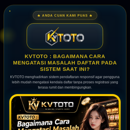
🔥 ANDA CUAN KAMI PUAS 🔥
KVTOTO : BAGAIMANA CARA
MENGATASI MASALAH DAFTAR PADA
SISTEM SAAT INI?
KVTOTO menghadirkan sistem pendaftaran responsif agar pengguna
lebih mudah mengatasi kendala daftar tanpa proses registrasi yang
terasa rumit dan membingungkan.